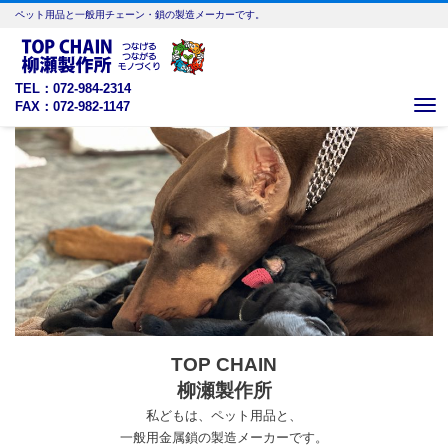
ペット用品と一般用チェーン・鎖の製造メーカーです。
TEL：072-984-2314
FAX：072-982-1147
Me
TOP CHAIN
柳瀬製作所
私どもは、ペット用品と、
一般用金属鎖の製造メーカーです。