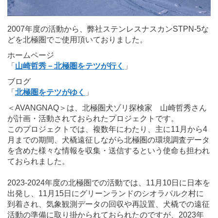
2007年度の活動から、弊社ステンレスナスカンSTPN-5な
どを北極圏でご使用頂いておりました。
ホームページ
「
山崎哲秀－北極圏をテツが行く
」
ブログ
「
北極圏をテツがゆく
」
＜AVANGNAQ＞は、北極圏犬ゾリ探検家 山崎哲秀さん
が計画・活動されておられたプロジェクトです。
このプロジェクトでは、複数年にわたり、主に11月から4
月までの期間、犬橇遠征しながら北極圏の環境調査データ
を含めた様々な情報を収集・送信するという使命も担われ
ておられました。
2023-2024年度の北極圏での活動では、11月10日に日本を
出発し、11月15日にグリーンランドのシオラパルク村に
到着され、気象観測データの回収や再設置、犬橇での遠征
活動の準備に取り掛かられておられたのですが、2023年