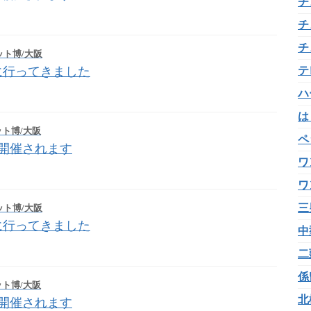
チ
チ
チ
ット博/大阪
テ
に行ってきました
ハ
は
ト博/大阪
ペ
 が開催されます
ワ
ワ
三
ット博/大阪
に行ってきました
中
二
係
ト博/大阪
北
 が開催されます