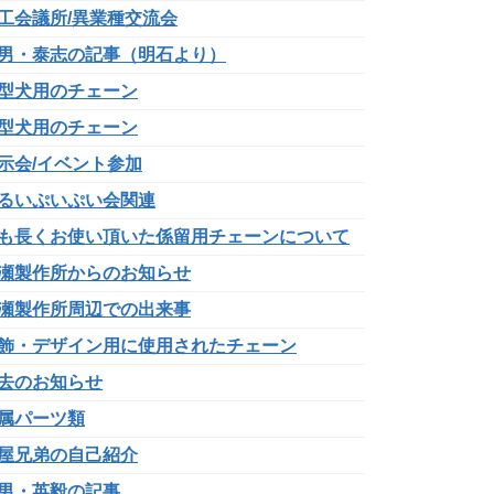
工会議所/異業種交流会
男・泰志の記事（明石より）
型犬用のチェーン
型犬用のチェーン
示会/イベント参加
るいぷいぷい会関連
も長くお使い頂いた係留用チェーンについて
瀬製作所からのお知らせ
瀬製作所周辺での出来事
飾・デザイン用に使用されたチェーン
去のお知らせ
属パーツ類
屋兄弟の自己紹介
男・英毅の記事