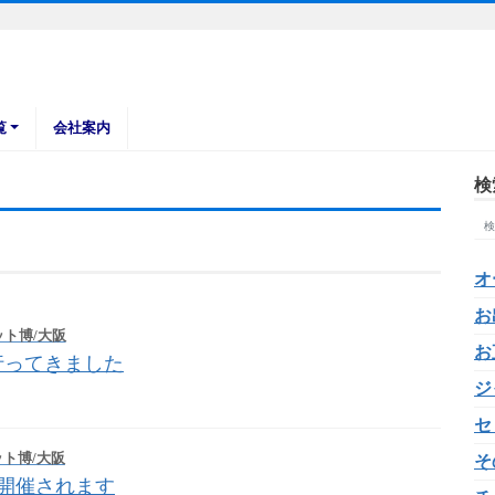
覧
会社案内
検
オ
お
ト博/大阪
お
行ってきました
ジ
セ
ト博/大阪
そ
 が開催されます