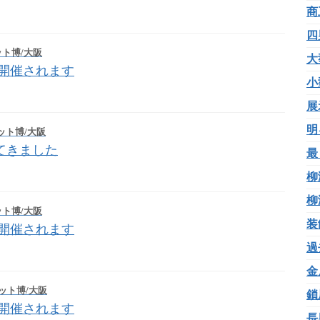
商
四
ト博/大阪
大
 が開催されます
小
展
明
ット博/大阪
ってきました
最
柳
柳
ト博/大阪
装
 が開催されます
過
金
ット博/大阪
鎖
 が開催されます
長