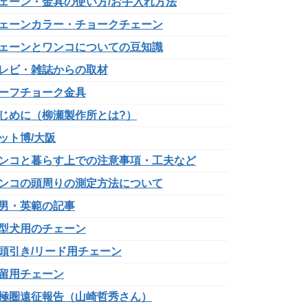
ェーン・金具の使い方/お手入れ方法
ェーンカラー・チョークチェーン
ェーンとワンコについての豆知識
レビ・雑誌からの取材
ーフチョーク金具
じめに（柳瀬製作所とは?）
ット博/大阪
ンコと暮らす上での注意事項・工夫など
ンコの頭周りの測定方法について
男・英範の記事
型犬用のチェーン
頭引き/リード用チェーン
留用チェーン
極圏遠征報告（山崎哲秀さん）