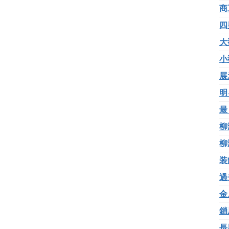
商
四
大
小
展
明
最
柳
柳
装
過
金
鎖
長