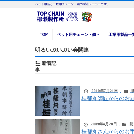
ペット用品と一般用チェーン・鎖の製造メーカーです。
TOP
ペット用チェーン・鎖
工業用製品一
明るいぷいぷい会関連
新着記
事
2010年7月21日
桂都丸師匠からのお
2009年4月28日
明
桂都丸さんからのお