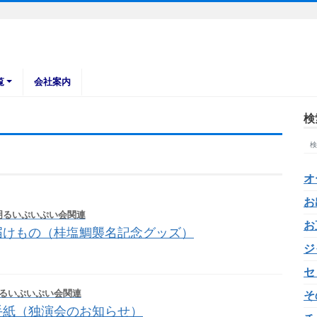
覧
会社案内
検
オ
お
明るいぷいぷい会関連
お
届けもの（桂塩鯛襲名記念グッズ）
ジ
セ
るいぷいぷい会関連
そ
手紙（独演会のお知らせ）