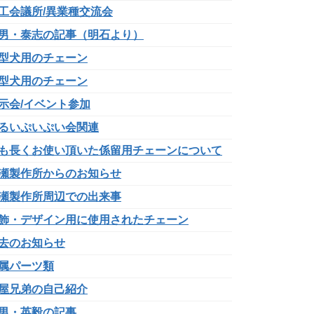
工会議所/異業種交流会
男・泰志の記事（明石より）
型犬用のチェーン
型犬用のチェーン
示会/イベント参加
るいぷいぷい会関連
も長くお使い頂いた係留用チェーンについて
瀬製作所からのお知らせ
瀬製作所周辺での出来事
飾・デザイン用に使用されたチェーン
去のお知らせ
属パーツ類
屋兄弟の自己紹介
男・英毅の記事