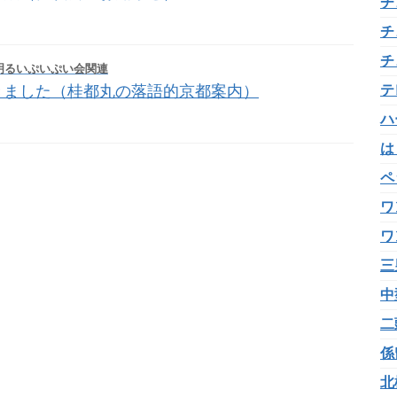
チ
チ
チ
明るいぷいぷい会関連
テ
きました（桂都丸の落語的京都案内）
ハ
は
ペ
ワ
ワ
三
中
二
係
北