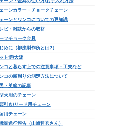
ェーン・金具の使い方/お手入れ方法
ェーンカラー・チョークチェーン
ェーンとワンコについての豆知識
レビ・雑誌からの取材
ーフチョーク金具
じめに（柳瀬製作所とは?）
ット博/大阪
ンコと暮らす上での注意事項・工夫など
ンコの頭周りの測定方法について
男・英範の記事
型犬用のチェーン
頭引き/リード用チェーン
留用チェーン
極圏遠征報告（山崎哲秀さん）