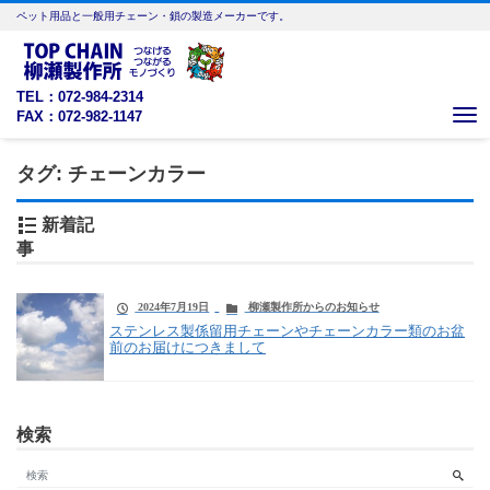
ペット用品と一般用チェーン・鎖の製造メーカーです。
TEL：072-984-2314
FAX：072-982-1147
Me
タグ:
チェーンカラー
新着記
事
2024年7月19日
柳瀬製作所からのお知らせ
ステンレス製係留用チェーンやチェーンカラー類のお盆
前のお届けにつきまして
検索