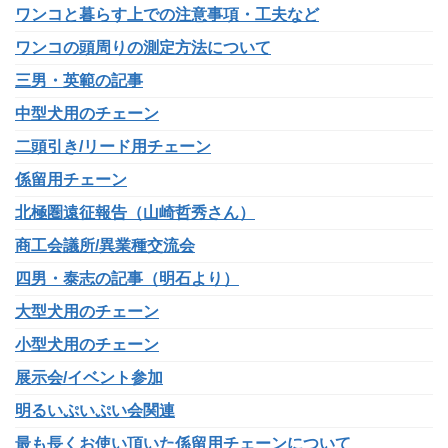
ワンコと暮らす上での注意事項・工夫など
ワンコの頭周りの測定方法について
三男・英範の記事
中型犬用のチェーン
二頭引き/リード用チェーン
係留用チェーン
北極圏遠征報告（山崎哲秀さん）
商工会議所/異業種交流会
四男・泰志の記事（明石より）
大型犬用のチェーン
小型犬用のチェーン
展示会/イベント参加
明るいぷいぷい会関連
最も長くお使い頂いた係留用チェーンについて