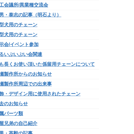
工会議所/異業種交流会
男・泰志の記事（明石より）
型犬用のチェーン
型犬用のチェーン
示会/イベント参加
るいぷいぷい会関連
も長くお使い頂いた係留用チェーンについて
瀬製作所からのお知らせ
瀬製作所周辺での出来事
飾・デザイン用に使用されたチェーン
去のお知らせ
属パーツ類
屋兄弟の自己紹介
男・英毅の記事