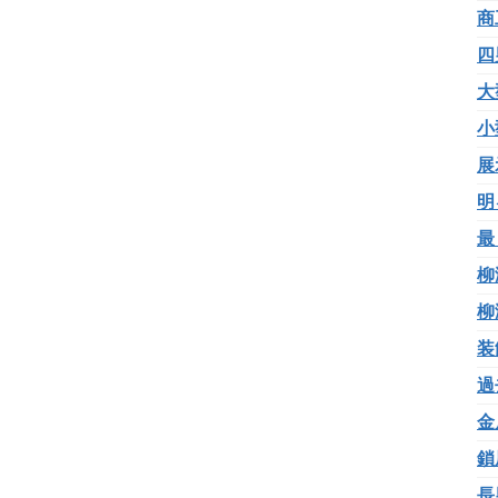
商
四
大
小
展
明
最
柳
柳
装
過
金
鎖
長