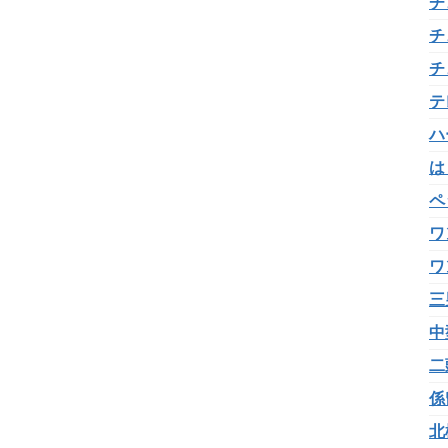
チ
チ
チ
テ
ハ
は
ペ
ワ
ワ
三
中
二
係
北