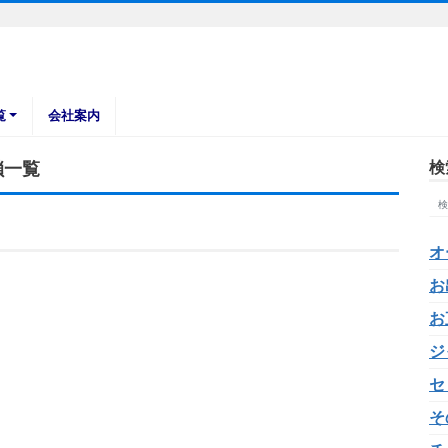
覧
会社案内
鎖一覧
検
オ
お
お
ジ
セ
そ