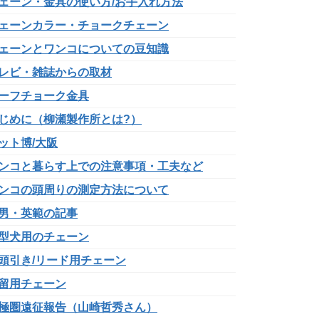
ェーン・金具の使い方/お手入れ方法
ェーンカラー・チョークチェーン
ェーンとワンコについての豆知識
レビ・雑誌からの取材
ーフチョーク金具
じめに（柳瀬製作所とは?）
ット博/大阪
ンコと暮らす上での注意事項・工夫など
ンコの頭周りの測定方法について
男・英範の記事
型犬用のチェーン
頭引き/リード用チェーン
留用チェーン
極圏遠征報告（山崎哲秀さん）