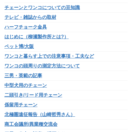
チェーンとワンコについての豆知識
テレビ・雑誌からの取材
ハーフチョーク金具
はじめに（柳瀬製作所とは?）
ペット博/大阪
ワンコと暮らす上での注意事項・工夫など
ワンコの頭周りの測定方法について
三男・英範の記事
中型犬用のチェーン
二頭引き/リード用チェーン
係留用チェーン
北極圏遠征報告（山崎哲秀さん）
商工会議所/異業種交流会