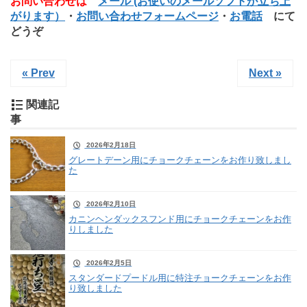
お問い合わせは
メール (お使いのメールソフトが立ち上
がります）
・
お問い合わせフォームページ
・
お電話
にて
どうぞ
« Prev
Next »
関連記
事
2026年2月18日
グレートデーン用にチョークチェーンをお作り致しまし
た
2026年2月10日
カニンヘンダックスフンド用にチョークチェーンをお作
りしました
2026年2月5日
スタンダードプードル用に特注チョークチェーンをお作
り致しました