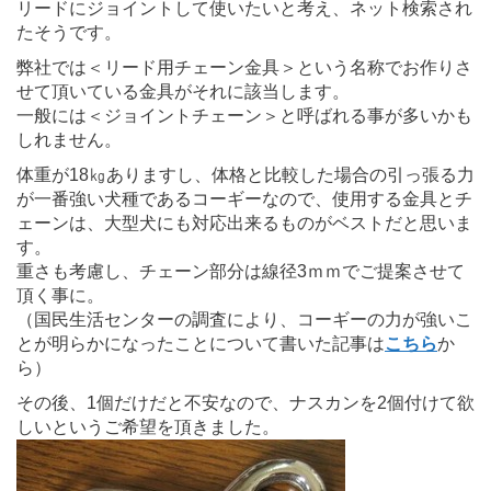
リードにジョイントして使いたいと考え、ネット検索され
たそうです。
弊社では＜リード用チェーン金具＞という名称でお作りさ
せて頂いている金具がそれに該当します。
一般には＜ジョイントチェーン＞と呼ばれる事が多いかも
しれません。
体重が18㎏ありますし、体格と比較した場合の引っ張る力
が一番強い犬種であるコーギーなので、使用する金具とチ
ェーンは、大型犬にも対応出来るものがベストだと思いま
す。
重さも考慮し、チェーン部分は線径3ｍｍでご提案させて
頂く事に。
（国民生活センターの調査により、コーギーの力が強いこ
とが明らかになったことについて書いた記事は
こちら
か
ら）
その後、1個だけだと不安なので、ナスカンを2個付けて欲
しいというご希望を頂きました。