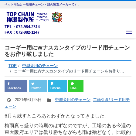
ペット用品と一般用チェーン・鎖の製造メーカーです。
TEL：072-984-2314
FAX：072-982-1147
Me
コーギー用にWナスカンタイプのリード用チェーン
をお作り致しました
TOP
中型犬用のチェーン
コーギー用にWナスカンタイプのリード用チェーンをお作り致しました
Facebook
Twitter
Hatena
LINE
2021年6月25日
中型犬用のチェーン
,
二頭引き/リード用チ
ェーン
6月も残すところあとわずかとなってきました。
梅雨真っ盛りの時期のはずなのですが、工場のある今週の
東大阪府エリアは曇り勝ちながらも雨は殆どなく、比較的