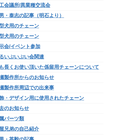
工会議所/異業種交流会
男・泰志の記事（明石より）
型犬用のチェーン
型犬用のチェーン
示会/イベント参加
るいぷいぷい会関連
も長くお使い頂いた係留用チェーンについて
瀬製作所からのお知らせ
瀬製作所周辺での出来事
飾・デザイン用に使用されたチェーン
去のお知らせ
属パーツ類
屋兄弟の自己紹介
男・英毅の記事