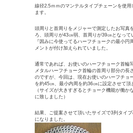
線径2.5ｍｍのマンテルタイプチェーンを使用
ます。
頭周りと首周りをメジャーで測定したお写真
ろ、頭周りが43㎝弱、首周りが39㎝となって
『因みに今使ってるハーフチョークの最小円周が
メントが付け加えられていました。
通常であれば、お使いのハーフチョーク首輪
メタルハーフチョーク首輪の首周り部分の長
のですが、今回は、現在お使いのハーフチョ
を約45㎝、最小内周を約36㎝に設定させて頂
（サイズが大きすぎるとチョーク機能が働か
に致しました）
結果、ご提案させて頂いたサイズで3列タイ
になりました。