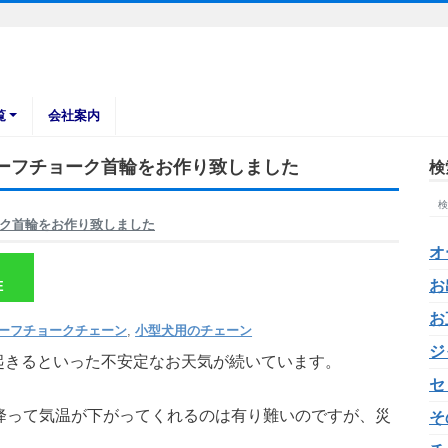
覧
会社案内
ーフチョーク首輪をお作り致しました
検
ク首輪をお作り致しました
オ
お
E
お
ーフチョークチェーン
,
小型犬用のチェーン
ジ
起きるといった不安定なお天気が続いています。
セ
降って気温が下がってくれるのは有り難いのですが、災
そ