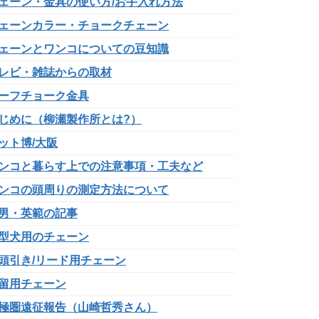
ェーン・金具の使い方/お手入れ方法
ェーンカラー・チョークチェーン
ェーンとワンコについての豆知識
レビ・雑誌からの取材
ーフチョーク金具
じめに（柳瀬製作所とは?）
ット博/大阪
ンコと暮らす上での注意事項・工夫など
ンコの頭周りの測定方法について
男・英範の記事
型犬用のチェーン
頭引き/リード用チェーン
留用チェーン
極圏遠征報告（山崎哲秀さん）