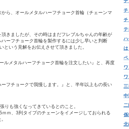
チ
チ
方から、オールメタルハーフチョーク首輪（チェーンマ
チ
テ
を頂きましたが、その時はまだフレブルちゃんの年齢が
ハ
ルハーフチョーク首輪を製作するには少し早いと判断
良いという見解をお伝えさせて頂きました。
は
ペ
オールメタルハーフチョーク首輪を注文したい』と、再度
ワ
ワ
ハーフチョークで我慢します。』と、半年以上もの長い
三
。
中
二
っ張りも強くなってきているとのこと。
5ｍｍ、3列タイプのチェーンをイメージしておられる
係
た。
北