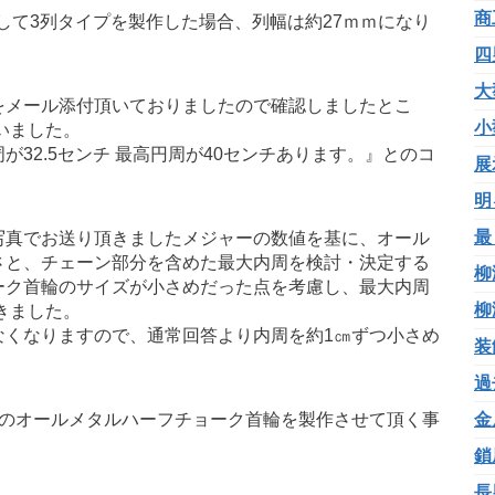
商
して3列タイプを製作した場合、列幅は約27ｍｍになり
四
大
をメール添付頂いておりましたので確認しましたとこ
小
いました。
32.5センチ 最高円周が40センチあります。』とのコ
展
明
最
写真でお送り頂きましたメジャーの数値を基に、オール
さと、チェーン部分を含めた最大内周を検討・決定する
柳
ーク首輪のサイズが小さめだった点を考慮し、最大内周
柳
きました。
なくなりますので、通常回答より内周を約1㎝ずつ小さめ
装
過
プのオールメタルハーフチョーク首輪を製作させて頂く事
金
鎖
長