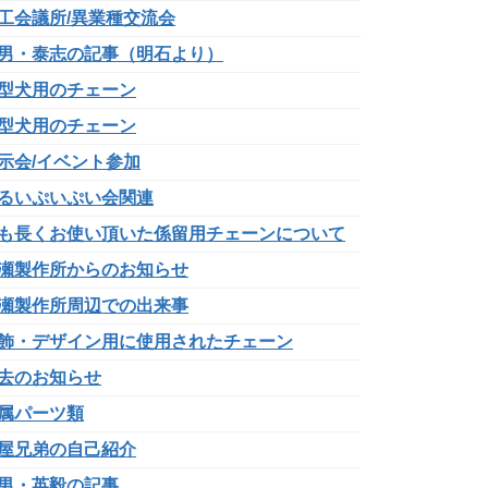
工会議所/異業種交流会
男・泰志の記事（明石より）
型犬用のチェーン
型犬用のチェーン
示会/イベント参加
るいぷいぷい会関連
も長くお使い頂いた係留用チェーンについて
瀬製作所からのお知らせ
瀬製作所周辺での出来事
飾・デザイン用に使用されたチェーン
去のお知らせ
属パーツ類
屋兄弟の自己紹介
男・英毅の記事