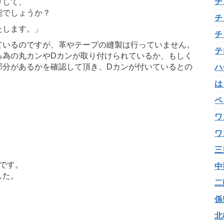
チ
りして、
能でしょうか？
チ
たします。」
チ
ているのですが、革やテープの縫製は行っていません。
テ
る為の丸カンやDカンが取り付けられているか、もしく
部分があるかを確認して頂き、Dカンが付いているとの
ハ
は
ペ
ワ
ワ
三
です。
中
した。
二
係
北