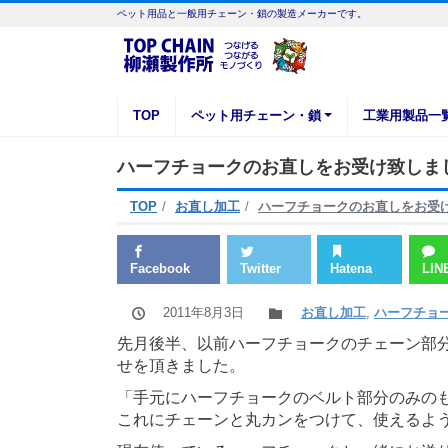
ペット用品と一般用チェーン・鎖の製造メーカーです。
TOP
ペット用チェーン・鎖
工業用製品一
ハーフチョークのお直しをお受け致しま
TOP
お直し加工
ハーフチョークのお直しをお受
Facebook
Twitter
Hatena
LIN
2011年8月3日
お直し加工
,
ハーフチョ
先月後半、以前ハーフチョークのチェーン部
せを頂きました。
「手元にハーフチョークのベルト部分のみの
これにチェーンと丸カンをつけて、使えるよ