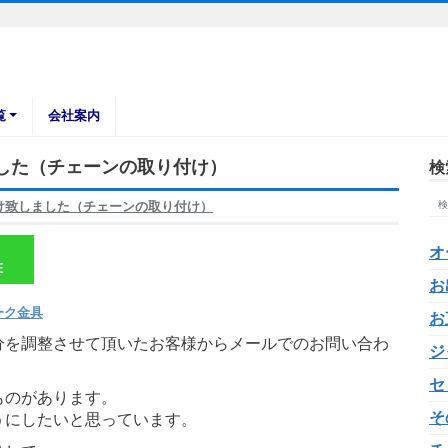
覧
会社案内
した（チェーンの取り付け）
検
け致しました（チェーンの取り付け）
オ
E
お
ーク金具
お
分を調整させて頂いたお客様からメールでのお問い合わ
ジ
セ
ものがあります。
そ
うにしたいと思っています。