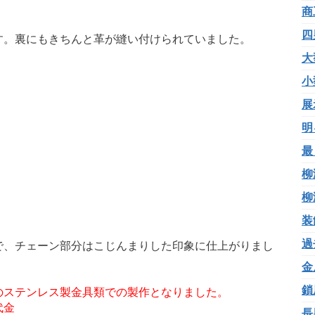
商
四
す。裏にもきちんと革が縫い付けられていました。
大
小
展
明
最
柳
柳
装
過
で、チェーン部分はこじんまりした印象に仕上がりまし
金
鎖
のステンレス製金具類での製作となりました。
代金
長