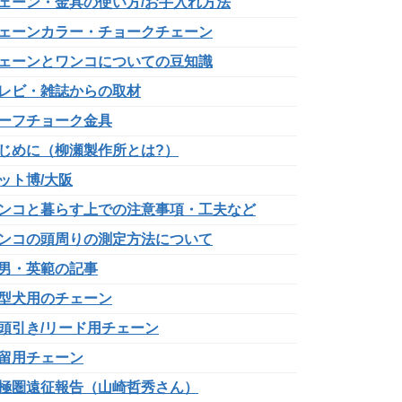
ェーン・金具の使い方/お手入れ方法
ェーンカラー・チョークチェーン
ェーンとワンコについての豆知識
レビ・雑誌からの取材
ーフチョーク金具
じめに（柳瀬製作所とは?）
ット博/大阪
ンコと暮らす上での注意事項・工夫など
ンコの頭周りの測定方法について
男・英範の記事
型犬用のチェーン
頭引き/リード用チェーン
留用チェーン
極圏遠征報告（山崎哲秀さん）