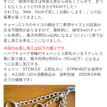
すぐに『紙帯の長さは何度も首から頭をくぐらせて、きつ
くもなくちょうどの大きさが51cmでした！
それでは、3mm、51cmで宜しくお願いします。』とのお
返事が返ってきました。
チェーン1コマのサイズの都合でご希望サイズとの誤差が
出る可能性がありますので、最終的に、線径3㎜のチェー
ンを使用し、最大内周52㎝以内になるようにという形でお
直し加工を承ることになりました。
今回のお直し加工は以下の通りです。
ハーフチョーク首輪のチェーンと上部丸カンをステンレス
製に取り換え、最大内周が約52㎝（52㎝以下）となるよ
うにお直し加工する。
チェーン STCM-3.0 上部丸カン STPM-4027を使用す
る ￥2,200（10％消費税込み 送料別途 2025年3月時
点での価格です）