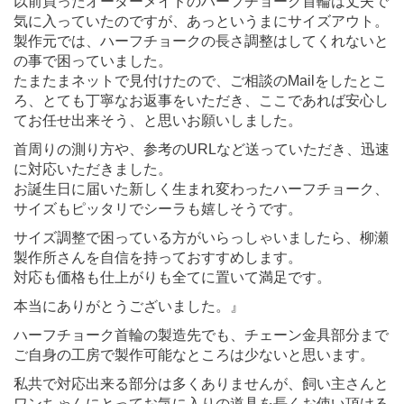
以前買ったオーダーメイドのハーフチョーク首輪は丈夫で
気に入っていたのですが、あっというまにサイズアウト。
製作元では、ハーフチョークの長さ調整はしてくれないと
の事で困っていました。
たまたまネットで見付けたので、ご相談のMailをしたとこ
ろ、とても丁寧なお返事をいただき、ここであれば安心し
てお任せ出来そう、と思いお願いしました。
首周りの測り方や、参考のURLなど送っていただき、迅速
に対応いただきました。
お誕生日に届いた新しく生まれ変わったハーフチョーク、
サイズもピッタリでシーラも嬉しそうです。
サイズ調整で困っている方がいらっしゃいましたら、柳瀬
製作所さんを自信を持っておすすめします。
対応も価格も仕上がりも全てに置いて満足です。
本当にありがとうございました。』
ハーフチョーク首輪の製造先でも、チェーン金具部分まで
ご自身の工房で製作可能なところは少ないと思います。
私共で対応出来る部分は多くありませんが、飼い主さんと
ワンちゃんにとってお気に入りの道具を長くお使い頂ける