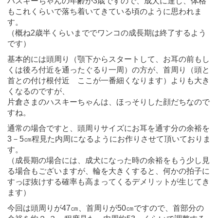
ハスキーちゃんの年齢が3歳ですので、成犬に達し、体格
もこれくらいで落ち着いてきている頃のように思われま
す。
（概ね2歳半くらいまででワンコの成長期は終了するよう
です）
基本的には頭周り（顎下からスタートして、お耳の前もし
くは後ろ付近を通ったぐるり一周）の方が、首周り（頭と
首との付け根付近 ここが一番細くなります）よりも大き
くなるのですが、
片倉さまのハスキーちゃんは、ほっそりした顔だちなので
すね。
通常の場合ですと、頭周りサイズにお耳を通す分の余裕を
3－5㎝程見た内周になるようにお作りさせて頂いておりま
す。
（成長期の場合には、成犬になった時の余裕をもう少し見
る場合もございますが、輪を大きくすると、何かの拍子に
すっぽ抜けする確率も高まってくるデメリットが生じてき
ます）
今回は頭周りが47㎝、首周りが50㎝ですので、首部分の