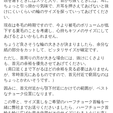
頭を通すときにはスッと入り、首から抜くときには、耳に
ちょっと引っ掛かり気味で、片耳を押さえてあげないと抜
けにくいくらいの輪のサイズを探っていってあげてくださ
い。
現在は冬毛の時期ですので、今より被毛のボリュームが低
下する夏毛のことを考慮し、心持ちキツメのサイズにして
あげるとよいかもしれません。
ちょうど良さそうな輪の大きさが決まりましたら、余分な
紙の部分をカットして、ピッタリサイズが確定です。
ただし、首周りの方が大きな場合には、抜けにくさより
も、首元の余裕を優先させてあげてください。
（肩口近くまで下がるほどの余裕を見る必要はありません
が、常時首元にあるものですので、首元付近で窮屈なのは
ちょっとかわいそうです。）
因みに、首元付近から顎下付近にかけての範囲が、ベスト
なチョーク位置になります。
この帯と、サイズ直しをご希望のハーフチョーク首輪を一
緒に弊社までお送りくださいましたら、ハーフチョーク首
輪を輪に広げた最大内周がそのサイズになるようにお直し