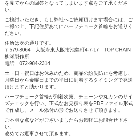
を見てからの回答となってしまいます点をご了承くださ
い。
ご検討いただき、もし弊社へご依頼頂けます場合には、ご
一報の上、下記住所あてにハーフチョーク首輪をお送りく
ださい。
住所は次の通りです。
〒579-8064 大阪府東大阪市池島町4-7-17 TOP CHAIN
柳瀬製作所
電話 072-984-2314
土・日・祝日はお休みのため、商品の紛失防止を考慮し、
月曜日から金曜日までの平日に到着するタイミングで発送
頂けますと助かります。
ハーフチョーク首輪が到着次第、チェーンや丸カンのサイ
ズチェックを行い、正式なお見積り表をPDFファイル形式
で作成し、メール添付の形でお送りさせて頂きます。
ご不明な点などがございましたらお気軽にお問合せ下さ
い。
改めてお返事させて頂きます。