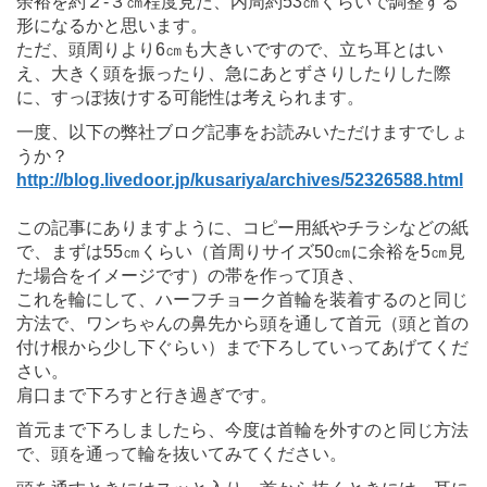
余裕を約２-３㎝程度見た、内周約53㎝くらいで調整する
形になるかと思います。
ただ、頭周りより6㎝も大きいですので、立ち耳とはい
え、大きく頭を振ったり、急にあとずさりしたりした際
に、すっぽ抜けする可能性は考えられます。
一度、以下の弊社ブログ記事をお読みいただけますでしょ
うか？
http://blog.livedoor.jp/kusariya/archives/52326588.html
この記事にありますように、コピー用紙やチラシなどの紙
で、まずは55㎝くらい（首周りサイズ50㎝に余裕を5㎝見
た場合をイメージです）の帯を作って頂き、
これを輪にして、ハーフチョーク首輪を装着するのと同じ
方法で、ワンちゃんの鼻先から頭を通して首元（頭と首の
付け根から少し下ぐらい）まで下ろしていってあげてくだ
さい。
肩口まで下ろすと行き過ぎです。
首元まで下ろしましたら、今度は首輪を外すのと同じ方法
で、頭を通って輪を抜いてみてください。