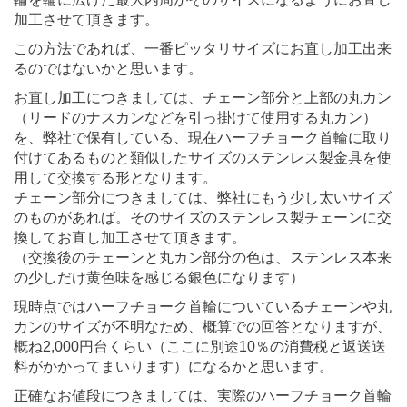
加工させて頂きます。
この方法であれば、一番ピッタリサイズにお直し加工出来
るのではないかと思います。
お直し加工につきましては、チェーン部分と上部の丸カン
（リードのナスカンなどを引っ掛けて使用する丸カン）
を、弊社で保有している、現在ハーフチョーク首輪に取り
付けてあるものと類似したサイズのステンレス製金具を使
用して交換する形となります。
チェーン部分につきましては、弊社にもう少し太いサイズ
のものがあれば。そのサイズのステンレス製チェーンに交
換してお直し加工させて頂きます。
（交換後のチェーンと丸カン部分の色は、ステンレス本来
の少しだけ黄色味を感じる銀色になります）
現時点ではハーフチョーク首輪についているチェーンや丸
カンのサイズが不明なため、概算での回答となりますが、
概ね2,000円台くらい（ここに別途10％の消費税と返送送
料がかかってまいります）になるかと思います。
正確なお値段につきましては、実際のハーフチョーク首輪