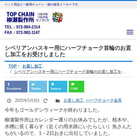
ペット用品と一般用チェーン・鎖の製造メーカーです。
TEL：072-984-2314
FAX：072-982-1147
Me
シベリアンハスキー用にハーフチョーク首輪のお直
し加工をお受けしました
TOP
お直し加工
シベリアンハスキー用にハーフチョーク首輪のお直し加工をお受けしました
Facebook
Twitter
Hatena
LINE
2025年5月8日
お直し加工
,
ハーフチョーク金具
今年もゴールデンウィークが終わりました。
柳瀬製作所はカレンダー通りのお休みでしたが、植木や、
水槽に長く暮らす（近くの用水路にいたらしい）魚さんた
ちがいるので、1－2日おきに出社していました。