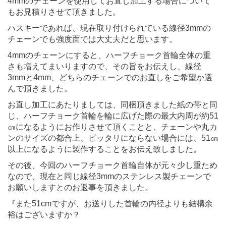
4mmのチェーンを使用してお直し加工する場合について
もお見積りさせて頂きました。
ハスキーであれば、現在取り付けられている線径3mmの
チェーンでも強度面では大丈夫だと思います。
4mmのチェーンにすると、ハーフチョーク首輪全体の重
さも増えてまいりますので、その旨をお伝えし、線径
3mmと4mm、どちらのチェーンでのお直しをご希望か選
んで頂きました。
お直し加工にあたりましては、同梱頂きました紙の帯と同
じ、ハーフチョーク首輪を輪に広げた際の最大内周が約51
㎝になるようにお作りさせて頂くことと、チェーンや丸カ
ンのサイズの都合上、ピッタリにならない場合には、51㎝
以上になるように製作することをお伝え致しました。
その後、今回のハーフチョーク首輪自体が元々少し重ため
なので、現在と同じ線径3mmのステンレス製チェーンで
お願いしますとのお返事を頂きました。
『また51cmですが、お送りした首輪の内径よりも結構余
裕はございますか？