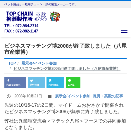
ペット用品と一般用チェーン・鎖の製造メーカーです。
TEL：072-984-2314
FAX：072-982-1147
Me
ビジネスマッチング博2008が終了致しました（八尾
市産業博）
TOP
展示会/イベント参加
ビジネスマッチング博2008が終了致しました（八尾市産業博）
Facebook
Twitter
Hatena
LINE
2008年10月21日
展示会/イベント参加
,
長男・英毅の記事
先週の10/16-17の2日間、マイドームおおさかで開催され
たビジネスマッチング博2008が無事に終了致しました。
弊社は異業種交流会＜マテック八尾＞ブースでの共同参加
となりました。