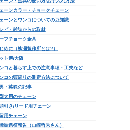
ェーン・金具の使い方/お手入れ方法
ェーンカラー・チョークチェーン
ェーンとワンコについての豆知識
レビ・雑誌からの取材
ーフチョーク金具
じめに（柳瀬製作所とは?）
ット博/大阪
ンコと暮らす上での注意事項・工夫など
ンコの頭周りの測定方法について
男・英範の記事
型犬用のチェーン
頭引き/リード用チェーン
留用チェーン
極圏遠征報告（山崎哲秀さん）