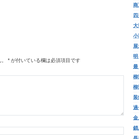
商
四
大
小
展
明
ん。
*
が付いている欄は必須項目です
最
柳
柳
装
過
金
鎖
長