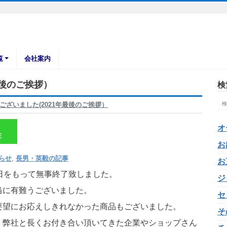
覧
会社案内
最後のご挨拶）
検
ございました(2021年最後のご挨拶）
オ
E
お
らせ
,
長男・英毅の記事
お
も28日をもって無事終了致しました。
ジ
当に有難うございました。
セ
要望にお応えしきれなかった商品もございました。
そ
、弊社と長くお付き合い頂いてきた企業やショップさん