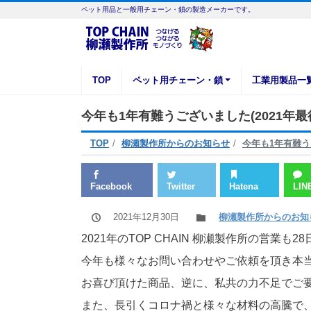
ペット用品と一般用チェーン・鎖の製造メーカーです。
TOP
ペット用チェーン・鎖
工業用製品一
今年も1年有難うございました(2021年
TOP
柳瀬製作所からのお知らせ
今年も1年有難う
Facebook
Twitter
Hatena
LIN
2021年12月30日
柳瀬製作所からのお知
2021年のTOP CHAIN 柳瀬製作所の営業
今年も様々なお問い合わせやご依頼を頂き本
お喜び頂けた商品、逆に、私共の力不足でご
また、長引くコロナ禍と様々な材料の高騰で