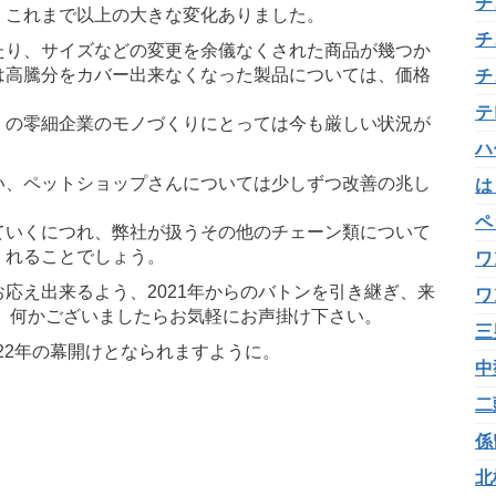
チ
、これまで以上の大きな変化ありました。
チ
たり、サイズなどの変更を余儀なくされた商品が幾つか
は高騰分をカバー出来なくなった製品については、価格
チ
テ
くの零細企業のモノづくりにとっては今も厳しい状況が
ハ
い、ペットショップさんについては少しずつ改善の兆し
は
ペ
ていくにつれ、弊社が扱うその他のチェーン類について
くれることでしょう。
ワ
応え出来るよう、2021年からのバトンを引き継ぎ、来
ワ
で、何かございましたらお気軽にお声掛け下さい。
三
022年の幕開けとなられますように。
中
二
係
北