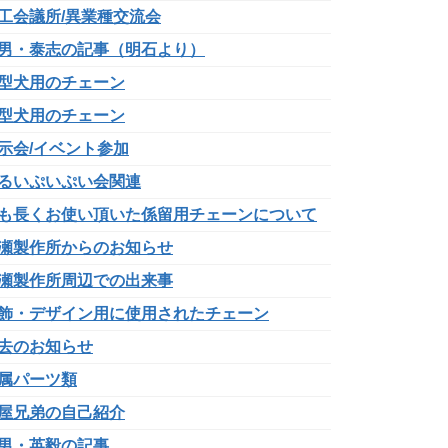
工会議所/異業種交流会
男・泰志の記事（明石より）
型犬用のチェーン
型犬用のチェーン
示会/イベント参加
るいぷいぷい会関連
も長くお使い頂いた係留用チェーンについて
瀬製作所からのお知らせ
瀬製作所周辺での出来事
飾・デザイン用に使用されたチェーン
去のお知らせ
属パーツ類
屋兄弟の自己紹介
男・英毅の記事