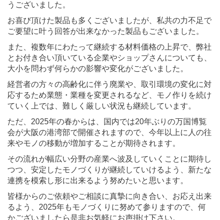
うございました。
お喜び頂けた製品も多くございましたが、私共の力不足で
ご要望に叶う回答が出来なかった製品もございました。
また、複数年にわたって継続する材料価格の上昇で、弊社
とお付き合い頂いている企業やショップさんについても、
大小を問わず何らかの影響や変化がございました。
経営者の方々の高齢化に伴う廃業や、取引環境の変化に対
応するため業態・業種を変更されるなど、モノ作りを続け
ていく上では、難しく厳しい状況も継続しています。
ただ、2025年の春からは、国内では20年ぶりの万国博覧
会が大阪の港湾部で開催されますので、今年以上に人の往
来やモノの移動が増加することが期待されます。
その流れが幅広い分野の産業へ波及していくことに期待し
つつ、安定したモノづくりが継続していけるよう、新たな
連携を模索し形に出来るよう努めたいと思います。
皆様からのご依頼やご相談に真摯に向き合い、お応え出来
るよう、2025年もモノづくりに努めて参りますので、何
かございましたら是非お気軽にお声掛け下さい。