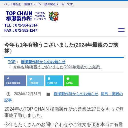
ペット用品と一般用チェーン・鎖の製造メーカーです。
TEL：072-984-2314
FAX：072-982-1147
Me
今年も1年有難うございました(2024年最後のご挨
拶）
TOP
柳瀬製作所からのお知らせ
今年も1年有難うございました(2024年最後のご挨拶）
Facebook
Twitter
Hatena
LINE
2024年12月31日
柳瀬製作所からのお知らせ
,
長男・英毅の
記事
2024年のTOP CHAIN 柳瀬製作所の営業は27日をもって無
事終了致しました。
今年もたくさんのお問い合わせやご注文を頂き本当に有難