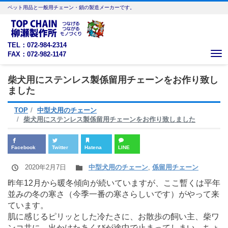
ペット用品と一般用チェーン・鎖の製造メーカーです。
TEL：072-984-2314
FAX：072-982-1147
Me
柴犬用にステンレス製係留用チェーンをお作り致し
ました
TOP
中型犬用のチェーン
柴犬用にステンレス製係留用チェーンをお作り致しました
Facebook
Twitter
Hatena
LINE
2020年2月7日
中型犬用のチェーン
,
係留用チェーン
昨年12月から暖冬傾向が続いていますが、ここ暫くは平年
並みの冬の寒さ（今季一番の寒さらしいです）がやって来
ています。
肌に感じるピリッとした冷たさに、お散歩の飼い主、柴ワ
ンコ共に、出かけたあくびが途中で止まってしまい、ちょ