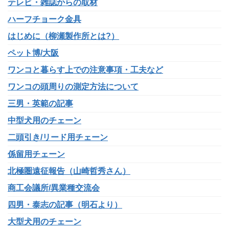
テレビ・雑誌からの取材
ハーフチョーク金具
はじめに（柳瀬製作所とは?）
ペット博/大阪
ワンコと暮らす上での注意事項・工夫など
ワンコの頭周りの測定方法について
三男・英範の記事
中型犬用のチェーン
二頭引き/リード用チェーン
係留用チェーン
北極圏遠征報告（山崎哲秀さん）
商工会議所/異業種交流会
四男・泰志の記事（明石より）
大型犬用のチェーン