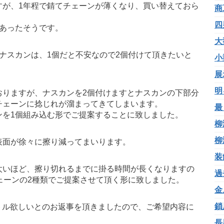
すが、1年程で錆てチェーンが薄くなり、買い替えておら
商
四
あったそうです。
大
ナスカンは、1個だと不安なので2個付けて頂きたいと
小
展
明
おりますが、ナスカンを2個付けますとナスカンの下部分
チェーンに捻じれが溜まってきてしまいます。
最
ンを1個組み込む形でご提案することに致しました。
柳
柳
表面が徐々に擦り減ってまいります。
装
太いほど、擦り切れるまでに掛る時間が長くなりますの
過
ェーンの2種類でご提案させて頂く形に致しました。
金
鎖
ートル欲しいとのお返事を頂きましたので、ご希望内容に
長