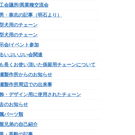
工会議所/異業種交流会
男・泰志の記事（明石より）
型犬用のチェーン
型犬用のチェーン
示会/イベント参加
るいぷいぷい会関連
も長くお使い頂いた係留用チェーンについて
瀬製作所からのお知らせ
瀬製作所周辺での出来事
飾・デザイン用に使用されたチェーン
去のお知らせ
属パーツ類
屋兄弟の自己紹介
男・英毅の記事