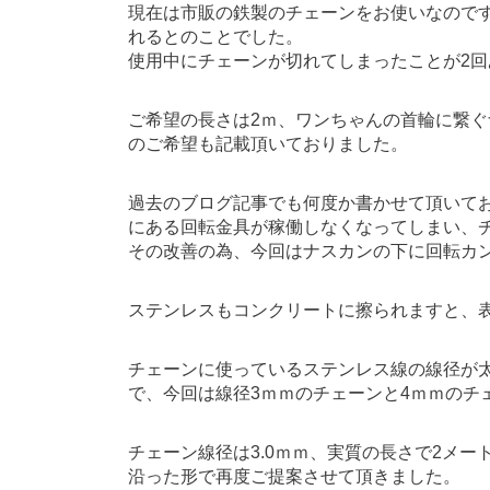
現在は市販の鉄製のチェーンをお使いなので
れるとのことでした。
使用中にチェーンが切れてしまったことが2回
ご希望の長さは2ｍ、ワンちゃんの首輪に繋ぐ
のご希望も記載頂いておりました。
過去のブログ記事でも何度か書かせて頂いて
にある回転金具が稼働しなくなってしまい、
その改善の為、今回はナスカンの下に回転カ
ステンレスもコンクリートに擦られますと、
チェーンに使っているステンレス線の線径が
で、今回は線径3ｍｍのチェーンと4ｍｍのチ
チェーン線径は3.0ｍｍ、実質の長さで2メ
沿った形で再度ご提案させて頂きました。