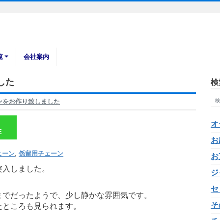
覧
会社案内
した
検
ンをお作り致しました
オ
E
お
ェーン
,
係留用チェーン
お
突入しました。
ジ
セ
までだったようで、少し静かな雰囲気です。
そ
たところも見られます。