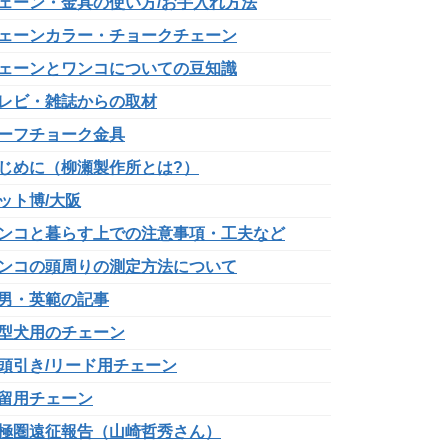
ェーン・金具の使い方/お手入れ方法
ェーンカラー・チョークチェーン
ェーンとワンコについての豆知識
レビ・雑誌からの取材
ーフチョーク金具
じめに（柳瀬製作所とは?）
ット博/大阪
ンコと暮らす上での注意事項・工夫など
ンコの頭周りの測定方法について
男・英範の記事
型犬用のチェーン
頭引き/リード用チェーン
留用チェーン
極圏遠征報告（山崎哲秀さん）