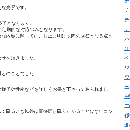
チ
的な光景です。
チ
チ
終了となります。
への定期的な対応のみとなります。
テ
要な内容に関しては、お正月明け以降の回答となる点を
ハ
は
わせを頂きました。
ペ
ワ
討とのことでした。
ワ
三
の様子や性格などを詳しくお書き下さっておられまし
中
二
しく降るとき以外は直接雨が降りかかることはないコン
係
北