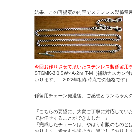
結果、この再提案の内容でステンレス製係留
今回お作りさせて頂いたステンレス製係留用
STGMK-3.0 SW× A-2ｍ T-M（補助ナス
いります。 2022年初冬時点での価格です）
係留用チェーン発送後、ご感想とワンちゃん
『こちらの要望に、大変ご丁寧に対応してい
てお任せすることができました。』
『完成したチェーンは、やはり市販のものと
おります。愛犬も快適そうに過ごしておりま