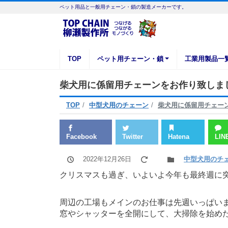
ペット用品と一般用チェーン・鎖の製造メーカーです。
TOP
ペット用チェーン・鎖
工業用製品一
柴犬用に係留用チェーンをお作り致しま
TOP
中型犬用のチェーン
柴犬用に係留用チェー
Facebook
Twitter
Hatena
LIN
2022年12月26日
中型犬用のチ
クリスマスも過ぎ、いよいよ今年も最終週に
周辺の工場もメインのお仕事は先週いっぱい
窓やシャッターを全開にして、大掃除を始め