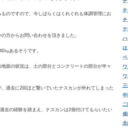
チ
チ
るものですので、今しばらくはくれぐれも体調管理にお
チ
テ
いの方からお問い合わせを頂きました。
ハ
は
40㎏あるそうです。
ペ
の地面の状況は、土の部分とコンクリートの部分が半々
ワ
ワ
三
が、過去に2回ほど繋いでいたナスカンが外れてしまった
中
二
、過去の経験を踏まえ、ナスカンは2個付けてもらいたい
係
北