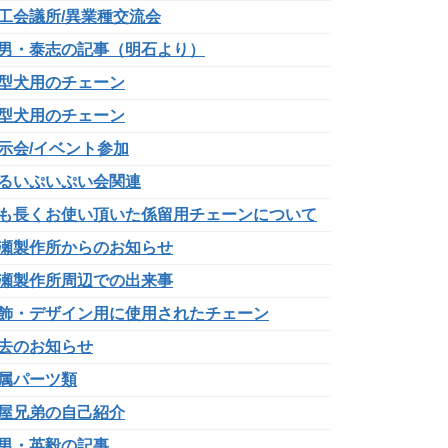
工会議所/異業種交流会
男・泰志の記事（明石より）
型犬用のチェーン
型犬用のチェーン
示会/イベント参加
るいぷいぷい会関連
も長くお使い頂いた係留用チェーンについて
瀬製作所からのお知らせ
瀬製作所周辺での出来事
飾・デザイン用に使用されたチェーン
去のお知らせ
属パーツ類
屋兄弟の自己紹介
男・英毅の記事