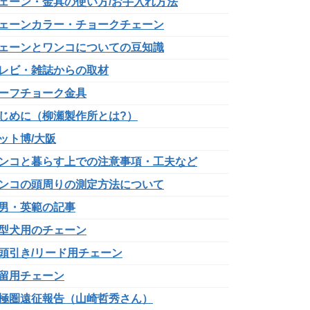
ェーン・金具の使い方/お手入れ方法
ェーンカラー・チョークチェーン
ェーンとワンコについての豆知識
レビ・雑誌からの取材
ーフチョーク金具
じめに（柳瀬製作所とは?）
ット博/大阪
ンコと暮らす上での注意事項・工夫など
ンコの頭周りの測定方法について
男・英範の記事
型犬用のチェーン
頭引き/リード用チェーン
留用チェーン
極圏遠征報告（山崎哲秀さん）