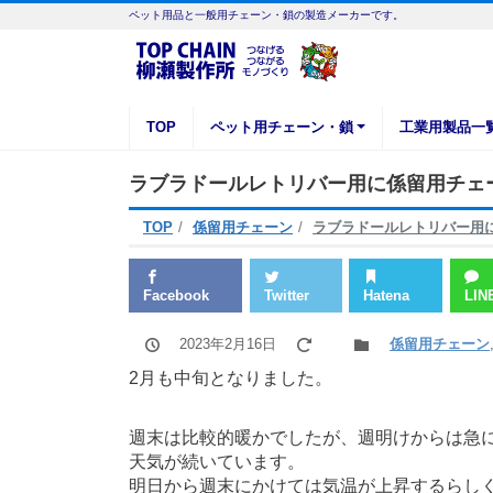
ペット用品と一般用チェーン・鎖の製造メーカーです。
TOP
ペット用チェーン・鎖
工業用製品一
ラブラドールレトリバー用に係留用チェ
TOP
係留用チェーン
ラブラドールレトリバー用
Facebook
Twitter
Hatena
LIN
2023年2月16日
係留用チェーン
2月も中旬となりました。
週末は比較的暖かでしたが、週明けからは急
天気が続いています。
明日から週末にかけては気温が上昇するらし