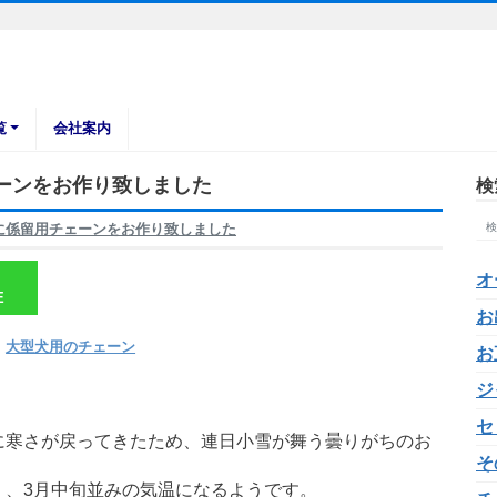
覧
会社案内
ーンをお作り致しました
検
に係留用チェーンをお作り致しました
オ
E
お
,
大型犬用のチェーン
お
ジ
セ
に寒さが戻ってきたため、連日小雪が舞う曇りがちのお
そ
く、3月中旬並みの気温になるようです。