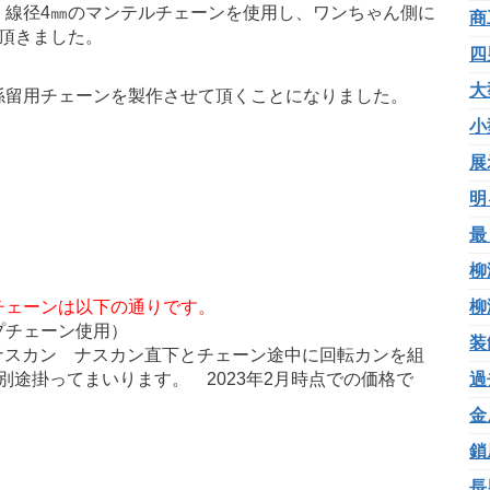
、線径4㎜のマンテルチェーンを使用し、ワンちゃん側に
商
頂きました。
四
大
係留用チェーンを製作させて頂くことになりました。
小
展
明
最
柳
チェーンは以下の通りです。
柳
プチェーン使用）
装
ゃん側にＷナスカン ナスカン直下とチェーン途中に回転カンを組
料が別途掛ってまいります。 2023年2月時点での価格で
過
金
鎖
長