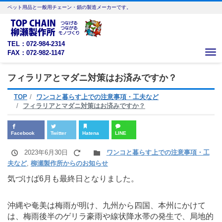
ペット用品と一般用チェーン・鎖の製造メーカーです。
TEL：072-984-2314
FAX：072-982-1147
Me
フィラリアとマダニ対策はお済みですか？
TOP
ワンコと暮らす上での注意事項・工夫など
フィラリアとマダニ対策はお済みですか？
Facebook
Twitter
Hatena
LINE
2023年6月30日
ワンコと暮らす上での注意事項・工
夫など
,
柳瀬製作所からのお知らせ
気づけば6月も最終日となりました。
沖縄や奄美は梅雨が明け、九州から四国、本州にかけて
は、梅雨後半のゲリラ豪雨や線状降水帯の発生で、局地的