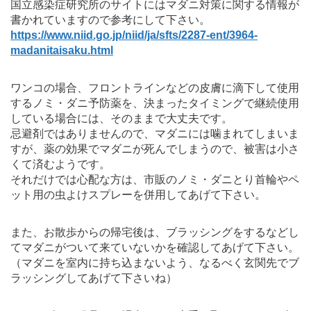
国立感染症研究所のサイトにはマダニ対策に関する情報が
書かれていますので参考にして下さい。
https://www.niid.go.jp/niid/ja/sfts/2287-ent/3964-
madanitaisaku.html
ワンコの場合、フロントラインなどの皮膚に滴下して使用
するノミ・ダニ予防薬を、決まったタイミングで継続使用
している場合には、そのままで大丈夫です。
忌避剤ではありませんので、マダニには噛まれてしまいま
すが、薬の効果でマダニが死んでしまうので、被害は小さ
くて済むようです。
それだけでは心配な方は、市販のノミ・ダニとり首輪やペ
ット用の虫よけスプレーを併用してあげて下さい。
また、お散歩からの帰宅後は、ブラッシングをするなどし
てマダニがついて来ていないかを確認してあげて下さい。
（マダニを室内に持ち込まないよう、なるべく玄関先でブ
ラッシングしてあげて下さいね）