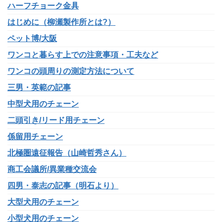
ハーフチョーク金具
はじめに（柳瀬製作所とは?）
ペット博/大阪
ワンコと暮らす上での注意事項・工夫など
ワンコの頭周りの測定方法について
三男・英範の記事
中型犬用のチェーン
二頭引き/リード用チェーン
係留用チェーン
北極圏遠征報告（山崎哲秀さん）
商工会議所/異業種交流会
四男・泰志の記事（明石より）
大型犬用のチェーン
小型犬用のチェーン