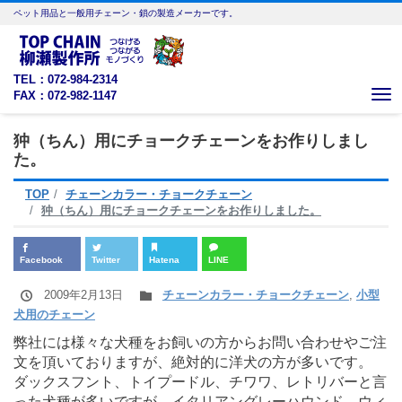
ペット用品と一般用チェーン・鎖の製造メーカーです。
TEL：072-984-2314
FAX：072-982-1147
Me
狆（ちん）用にチョークチェーンをお作りしまし
た。
TOP
チェーンカラー・チョークチェーン
狆（ちん）用にチョークチェーンをお作りしました。
Facebook
Twitter
Hatena
LINE
2009年2月13日
チェーンカラー・チョークチェーン
,
小型
犬用のチェーン
弊社には様々な犬種をお飼いの方からお問い合わせやご注
文を頂いておりますが、絶対的に洋犬の方が多いです。
ダックスフント、トイプードル、チワワ、レトリバーと言
った犬種が多いですが、イタリアングレーハウンド、ウィ