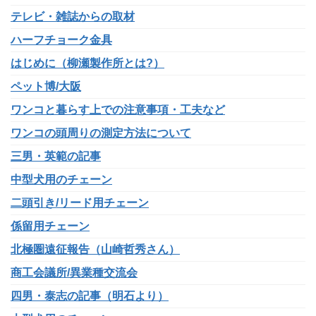
テレビ・雑誌からの取材
ハーフチョーク金具
はじめに（柳瀬製作所とは?）
ペット博/大阪
ワンコと暮らす上での注意事項・工夫など
ワンコの頭周りの測定方法について
三男・英範の記事
中型犬用のチェーン
二頭引き/リード用チェーン
係留用チェーン
北極圏遠征報告（山崎哲秀さん）
商工会議所/異業種交流会
四男・泰志の記事（明石より）