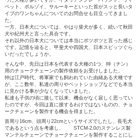
ペット、ボルゾイ、サルーキーといった首がスッと長いタ
イプのワンちゃんについてのお問合せも目立ってきまし
た。
一方、日本犬については、やはり柴犬が多く、続いて秋田
犬や紀州犬と言った具合です。
それ以外の日本犬については本当にポツポツと言った感じ
です。記憶を辿ると、甲斐犬や四国犬、日本スピッツぐら
いだったでしょうか。
そんな中、先日は日本を代表する犬種の1つ、狆（チン）
用のチョークチェーンの製作依頼をお受けしました。
狆は江戸時代、将軍家でも飼われていた由緒ある犬種です
が、ここ数年、私達の周りやペットショップなどでも本当
に見かける事が少なくなっていました。
私達も子供の頃に接して以来、機会がなく寂しく思ってい
たのですが、今回は直に接するわけではないものの、チョ
ークチェーンを製作する機会を得ました。
首周り16cm、頭周り22cmというサイズでしたし、長毛犬
であるという点を考慮し、 STCM-2.0のステンレス製
マンテルチェーンでチョークチェーンを製作することにし