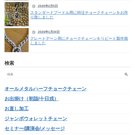
2026年2月5日
スタンダードプードル用に特注チョークチェーンをお作
り致しました
2026年1月30日
グレートデーン用にチョークチェーンをリピート製作致
しました
検索
オールメタルハーフチョークチェーン
お出掛け（初詣/十日戎）
お直し加工
ジャンボウォレットチェーン
セミナー/講演会/メッセージ