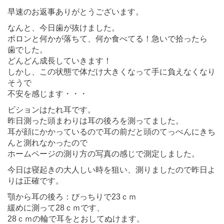
早速のお返事ありがとうございます。
なんと、今日歯が抜けました。
ポロンと何かが落ちて、何か食べてる！急いで拾ったら
歯でした。
どんどん成長していきます！
しかし、この状態で体だけ大きくなって手に負えなくなり
そうで
不安を感じます・・・
ビションはたれ耳です。
昨日測った頭まわりは耳の後ろを測ってました。
耳が顔にかかっているので耳の前だと頭のてっぺんにきち
んと測れなかったので
ホームページの測り方の写真の感じで測定しました。
今日は寝起きの大人しい時を狙い、測りましたので昨日よ
りは正確です。
顎から耳の後ろ：びっちりで23ｃｍ
緩めに測って28ｃｍです、
28ｃｍの輪で耳をとおしてぬけます。