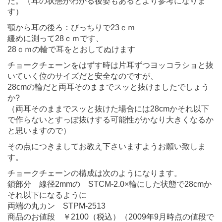
た。（耳の状態がわかる後姿もあるとより参考になりま
す）
顎から耳の後ろ：びっちりで23ｃｍ
緩めに測って28ｃｍです、
28ｃｍの輪で耳をとおしてぬけます
チョークチェーンをはずす時は片耳ずつヨッコラショと抜
いていく位のサイズだと安全なのですが、
28cmの輪だと両耳そのままでスッと抜けましたでしょう
か?
（両耳そのままでスッと抜けた場合には28cmかそれ以下
で作らないとすっぽ抜けする可能性がかなり大きくなるか
と思いますので）
その点につきましてお教え下さいますようお願い致しま
す。
チョークチェーンの構成は次のようになります。
鎖部分 線径2mmの STCM-2.0×輪にした状態で28cmか
それ以下になるように
両端の丸カン STPM-2513
商品のお値段 ￥2100（税込）（2009年9月時点の値段で