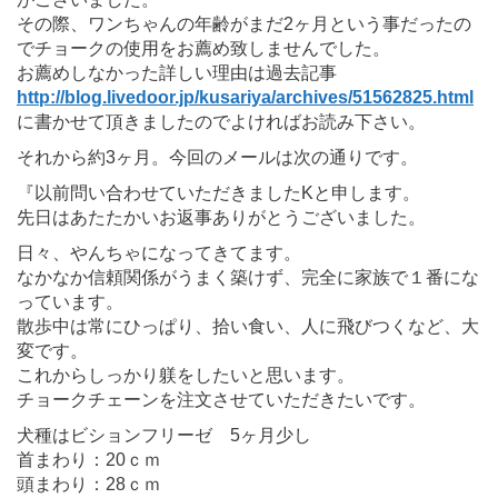
その際、ワンちゃんの年齢がまだ2ヶ月という事だったの
でチョークの使用をお薦め致しませんでした。
お薦めしなかった詳しい理由は過去記事
http://blog.livedoor.jp/kusariya/archives/51562825.html
に書かせて頂きましたのでよければお読み下さい。
それから約3ヶ月。今回のメールは次の通りです。
『以前問い合わせていただきましたKと申します。
先日はあたたかいお返事ありがとうございました。
日々、やんちゃになってきてます。
なかなか信頼関係がうまく築けず、完全に家族で１番にな
っています。
散歩中は常にひっぱり、拾い食い、人に飛びつくなど、大
変です。
これからしっかり躾をしたいと思います。
チョークチェーンを注文させていただきたいです。
犬種はビションフリーゼ 5ヶ月少し
首まわり：20ｃｍ
頭まわり：28ｃｍ