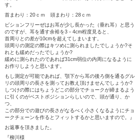
す。
首まわり：20ｃｍ 頭まわり：28ｃｍ
ビションフリーぜはお耳が少し長かった（垂れ耳）と思う
のですが、耳を通す余裕を3－4cm程度見ると、
首周りとの差が10cmを超えてしまいます。
頭周りの測定の際はキツめに測られましたでしょうか?そ
れとも緩めだったでしょうか?
緩めに測られたのであれば31cm弱位の内周になるように
お作りしようと思います。
もし測定が可能であれば、顎下から耳の後ろ側を通るグル
リの頭周りの長さを測ってお教え頂けませんでしょうか?
しつけの際にはちょうどこの部分でチョークが締まるよう
に引くのがベストポジションらしいので、頭が通り、か
つ、
この部分での遊びの長さがなるべく小さくなるようにチョ
ークチェーンを作るとフィットするかと思いますので。』
お返事を頂きました。
『柳川様